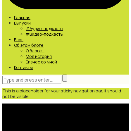
Главная
Выпуски
#Аудио-подкасты
#Видео-подкасты
Блог
Об этом блоге
О блоге…
Моя история
Бизнес со мной
Контакты
This is a placeholder for your sticky navigation bar. It should
not be visible.