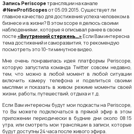
Запись Periscope
трансляции на канале
#NewProfiScopes
от 05.09.2015. Существует ли
главное качество для достижения успеха человеком в
бизнесе и в жизни? В этом scope я делюсь своими
наблюдениями , которые я описывал ранее в своем
посте
«Внутренний стержень…»
Если Вам интересна
тема достижений и саморазвития, то рекомендую
посмотреть это 10-ти минутное видео.
Мне очень понравилась идея платформы Periscope,
которую запустила команда Twitter совсем недавно,
тем, что можно в любой момент в любой ситуации
включить камеру телефона и поделиться своими
мыслями и показать в живом режиме моменты своей
жизни, работы, путешествий, отдыха и т.д.
Если Вам интересны будут мои подкасты на Periscope,
то Вы можете подключаться в прямой эфир в этом
приложении периодически в будние дни около 08:15
утра, или смотреть мои трансляции в записи, которые
будут доступны 24 часа после живого эфира.