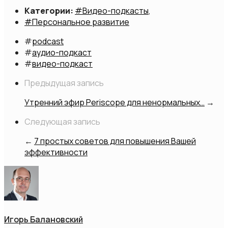
Категории:
#Видео-подкасты
,
#Персональное развитие
#
podcast
#
аудио-подкаст
#
видео-подкаст
Предыдущая запись
Утренний эфир Periscope для ненормальных…
→
Следующая запись
←
7 простых советов для повышения Вашей
эффективности
Игорь Балановский