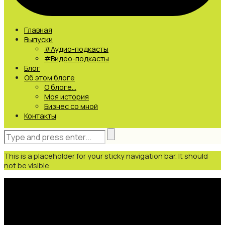
Главная
Выпуски
#Аудио-подкасты
#Видео-подкасты
Блог
Об этом блоге
О блоге…
Моя история
Бизнес со мной
Контакты
This is a placeholder for your sticky navigation bar. It should
not be visible.