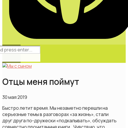
Главная
Выпуски
Отцы меня поймут
Блог
Об этом блоге
30 мая 2019
Быстро летит время. Мы незаметно перешли на
Контакты
серьезные темы в разговорах «за жизнь», стали
друг друга по-дружески «подкалывать», обсуждать
совместно прочитанные книги… Чувствую, что